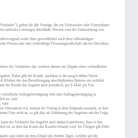
ufer”), gelten für alle Verträge, die ein Verbraucher oder Unternehmer
ren und/oder Leistungen abschließt. Hiermit wird der Einbeziehung von
e überwiegend weder ihrer gewerblichen noch ihrer selbständigen
sche Person oder eine rechtsfähige Personengesellschaft, die bei Abschluss
itens des Verkäufers dar, sondern dienen zur Abgabe eines verbindlichen
abgeben. Dabei gibt der Kunde, nachdem er die ausgewählten Waren
rch Klicken des den Bestellvorgang abschließenden Buttons ein rechtlich
ann der Kunde das Angebot auch postalisch, per E-Mail, per Fax,
hriftliche Auftragsbestätigung oder eine Auftragsbestätigung in
ch ist, oder
, oder
n Alternativen vor, kommt der Vertrag in dem Zeitpunkt zustande, in dem
nter Frist nicht an, so gilt dies als Ablehnung des Angebots mit der Folge,
 kann der Verkäufer das Angebot auch dadurch annehmen, dass er den
h ist, zu dem das Konto des Kunden belastet wird. Im Übrigen gilt Ziffer
fen und endet mit dem Ablauf des fünften Tages, welcher auf die