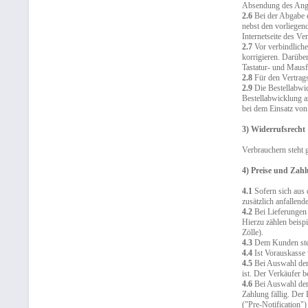
Absendung des Ange
2.6
Bei der Abgabe e
nebst den vorliegen
Internetseite des V
2.7
Vor verbindliche
korrigieren. Darübe
Tastatur- und Mausf
2.8
Für den Vertrags
2.9
Die Bestellabwic
Bestellabwicklung a
bei dem Einsatz von
3) Widerrufsrecht
Verbrauchern steht 
4) Preise und Zah
4.1
Sofern sich aus 
zusätzlich anfallen
4.2
Bei Lieferungen 
Hierzu zählen beisp
Zölle).
4.3
Dem Kunden steh
4.4
Ist Vorauskasse v
4.5
Bei Auswahl der
ist. Der Verkäufer 
4.6
Bei Auswahl der 
Zahlung fällig. Der 
("Pre-Notification")