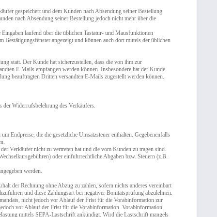
rkäufer gespeichert und dem Kunden nach Absendung seiner Bestellung
Kunden nach Absendung seiner Bestellung jedoch nicht mehr über die
 Eingaben laufend über die üblichen Tastatur- und Mausfunktionen
m Bestätigungsfenster angezeigt und können auch dort mittels der üblichen
ng statt. Der Kunde hat sicherzustellen, dass die von ihm zur
ersandten E-Mails empfangen werden können. Insbesondere hat der Kunde
lung beauftragten Dritten versandten E-Mails zugestellt werden können.
us der Widerrufsbelehrung des Verkäufers.
 um Endpreise, die die gesetzliche Umsatzsteuer enthalten. Gegebenenfalls
en.
der Verkäufer nicht zu vertreten hat und die vom Kunden zu tragen sind.
 Wechselkursgebühren) oder einfuhrrechtliche Abgaben bzw. Steuern (z.B.
angegeben werden.
rhalt der Rechnung ohne Abzug zu zahlen, sofern nichts anderes vereinbart
chzuführen und diese Zahlungsart bei negativer Bonitätsprüfung abzulehnen.
ndats, nicht jedoch vor Ablauf der Frist für die Vorabinformation zur
t jedoch vor Ablauf der Frist für die Vorabinformation. Vorabinformation
elastung mittels SEPA-Lastschrift ankündigt. Wird die Lastschrift mangels