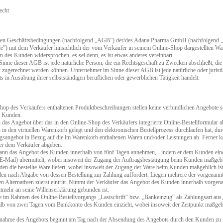
echt
en Geschäftsbedingungen (nachfolgend „AGB”) der/des Adana Pharma GmbH (nachfolgend „Verkä
”) mit dem Verkäufer hinsichtlich der vom Verkäufer in seinem Online-Shop dargestellten Wa
 des Kunden widersprochen, es sei denn, es ist etwas anderes vereinbart.
inne dieser AGB ist jede natürliche Person, die ein Rechtsgeschäft zu Zwecken abschließt, di
t zugerechnet werden können. Unternehmer im Sinne dieser AGB ist jede natürliche oder juristi
s in Ausübung ihrer selbstständigen beruflichen oder gewerblichen Tätigkeit handelt.
op des Verkäufers enthaltenen Produktbeschreibungen stellen keine verbindlichen Angebote se
n Kunden.
as Angebot über das in den Online-Shop des Verkäufers integrierte Online-Bestellformular 
 in den virtuellen Warenkorb gelegt und den elektronischen Bestellprozess durchlaufen hat, du
agsangebot in Bezug auf die im Warenkorb enthaltenen Waren und/oder Leistungen ab. Ferner k
er dem Verkäufer abgeben.
nn das Angebot des Kunden innerhalb von fünf Tagen annehmen, - indem er dem Kunden eine sc
E-Mail) übermittelt, wobei insoweit der Zugang der Auftragsbestätigung beim Kunden maßgebli
en die bestellte Ware liefert, wobei insoweit der Zugang der Ware beim Kunden maßgeblich ist
en nach Abgabe von dessen Bestellung zur Zahlung auffordert. Liegen mehrere der vorgenannte
n Alternativen zuerst eintritt. Nimmt der Verkäufer das Angebot des Kunden innerhalb vorgenan
tmehr an seine Willenserklärung gebunden ist.
im Rahmen des Online-Bestellvorgangs „Lastschrift“ bzw. „Bankeinzug“ als Zahlungsart aus,
lb von zwei Tagen vom Bankkonto des Kunden einzieht, wobei insoweit der Zeitpunkt maßgeblic
nahme des Angebots beginnt am Tag nach der Absendung des Angebots durch den Kunden zu lau