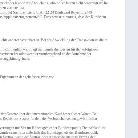
icht der Kunde der Abbuchung, obwohl er hierzu nicht berechtigt ist, hat
 zu vertreten hat.
Europe) S.à r.l. et Cie, S.C.A., 22-24 Boulevard Royal, L-2449
pp/ua/useragreement-full. Dies setzt u. a. voraus, dass der Kunde ein
ts anderes vereinbart ist. Bei der Abwicklung der Transaktion ist die in
 nicht möglich war, trägt der Kunde die Kosten für den erfolglosen
u vertreten hat oder wenn er vorübergehend an der Annahme der
er angekündigt hatte.
 Eigentum an der gelieferten Ware vor.
 der Gesetze über den internationalen Kauf beweglicher Waren. Bei
s Rechts des Staates, in dem der Verbraucher seinen gewöhnlichen
rvermögen mit Sitz im Hoheitsgebiet der Bundesrepublik Deutschland, ist
r Kunde seinen Sitz außerhalb des Hoheitsgebiets der Bundesrepublik
esem Vertrag, wenn der Vertrag oder Ansprüche aus dem Vertrag der