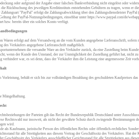
deckung oder aufgrund der Angabe einer falschen Bankverbindung nicht eingelöst oder widerspr
 die Rückbuchung des jeweiligen Kreditinstituts entstehenden Gebühren zu tragen, wenn er dies
Zahlungsart "PayPal" erfolgt die Zahlungsabwicklung über den Zahlungsdienstleister PayPal (
eltung der PayPal-Nutzungsbedingungen, einsehbar unter https://www.paypal.com/de/webapps/m
et bzw. bereits über ein solches Konto verfügt.
rsandbedingungen
n Waren erfolgt auf dem Versandweg an die vom Kunden angegebene Lieferanschrift, sofern nich
ng des Verkäufers angegebene Lieferanschrift maßgeblich.
sportunternehmen die versandte Ware an den Verkäufer zurück, da eine Zustellung beim Kunden
nicht, wenn der Kunde den Umstand, der zur Unmöglichkeit der Zustellung geführt hat, nicht z
g verhindert war, es sei denn, dass der Verkäufer ihm die Leistung eine angemessene Zeit vorh
halt
in Vorleistung, behält er sich bis zur vollständigen Bezahlung des geschuldeten Kaufpreises das
che Mängelhaftung.
echt
chtsbeziehungen der Parteien gilt das Recht der Bundesrepublik Deutschland unter Ausschluss
iese Rechtswahl nur insoweit, als nicht der gewährte Schutz durch zwingende Bestimmungen de
ogen wird.
e als Kaufmann, juristische Person des öffentlichen Rechts oder öffentlich-rechtliches Sonde
ichtsstand für alle Streitigkeiten aus diesem Vertrag der Geschäftssitz des Verkäufers. Hat de
der Geschäftssitz des Verkäufers ausschließlicher Gerichtsstand für alle Streitigkeiten aus di