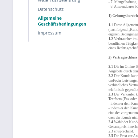
Widerrufsbelehrung
- 7. Mängelhaftung
- 8. Anwendbares R
Datenschutz
1) Geltungsbereich
Allgemeine
Geschäftsbedingungen
1.1
Diese Allgemein
(nachfolgend „Kunde
Impressum
eigenen Bedingungen
1.2
Verbraucher im S
beruflichen Tätigkei
eines Rechtsgeschäft
2) Vertragsschluss
2.1
Die im Online-Sh
Angebots durch de
2.2
Der Kunde kann d
und/oder Leistungen
verbindliches Vertr
telefonisch gegenüb
2.3
Der Verkäufer ka
Textform (Fax oder 
- indem er dem Kund
- indem er den Kund
eine der vorgenannte
dass der Kunde nich
2.4
Wählt der Kunde 
Gesamtpreis innerha
2.3 entsprechend.
2.5
Die Frist zur An