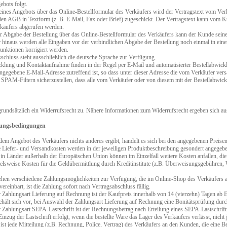
bots folgt.
ines Angebots über das Online-Bestellformular des Verkäufers wird der Vertragstext vom Ve
den AGB in Textform (z. B. E-Mail, Fax oder Brief) zugeschickt. Der Vertragstext kann vom 
erkäufers abgerufen werden.
r Abgabe der Bestellung über das Online-Bestellformular des Verkäufers kann der Kunde seine
r hinaus werden alle Eingaben vor der verbindlichen Abgabe der Bestellung noch einmal in eine
unktionen korrigiert werden.
schluss steht ausschließlich die deutsche Sprache zur Verfügung.
klung und Kontaktaufnahme finden in der Regel per E-Mail und automatisierter Bestellabwicklu
ngegebene E-Mail-Adresse zutreffend ist, so dass unter dieser Adresse die vom Verkäufer v
 SPAM-Filtern sicherzustellen, dass alle vom Verkäufer oder von diesem mit der Bestellabwick
grundsätzlich ein Widerrufsrecht zu. Nähere Informationen zum Widerrufsrecht ergeben sich a
lungsbedingungen
dem Angebot des Verkäufers nichts anderes ergibt, handelt es sich bei den angegebenen Preisen
de Liefer- und Versandkosten werden in der jeweiligen Produktbeschreibung gesondert angegeb
in Länder außerhalb der Europäischen Union können im Einzelfall weitere Kosten anfallen, die 
ielsweise Kosten für die Geldübermittlung durch Kreditinstitute (z.B. Überweisungsgebühren,
en verschiedene Zahlungsmöglichkeiten zur Verfügung, die im Online-Shop des Verkäufers 
ereinbart, ist die Zahlung sofort nach Vertragsabschluss fällig.
 Zahlungsart Lieferung auf Rechnung ist der Kaufpreis innerhalb von 14 (vierzehn) Tagen ab E
behält sich vor, bei Auswahl der Zahlungsart Lieferung auf Rechnung eine Bonitätsprüfung dur
Zahlungsart SEPA-Lastschrift ist der Rechnungsbetrag nach Erteilung eines SEPA-Lastschriftma
Einzug der Lastschrift erfolgt, wenn die bestellte Ware das Lager des Verkäufers verlässt, nich
 ist jede Mitteilung (z.B. Rechnung, Police, Vertrag) des Verkäufers an den Kunden, die eine B