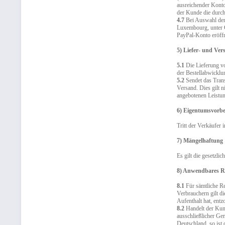
ausreichender Konto
der Kunde die durch
4.7
Bei Auswahl der 
Luxembourg, unter G
PayPal-Konto eröffn
5) Liefer- und Ve
5.1
Die Lieferung vo
der Bestellabwicklu
5.2
Sendet das Tran
Versand. Dies gilt 
angebotenen Leistun
6) Eigentumsvorbe
Tritt der Verkäufer 
7) Mängelhaftung
Es gilt die gesetzli
8) Anwendbares R
8.1
Für sämtliche Re
Verbrauchern gilt d
Aufenthalt hat, entz
8.2
Handelt der Kund
ausschließlicher Ger
Deutschland, so ist 