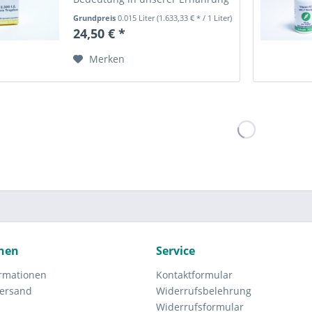
zu. Funktionen von Vitamin D3 -
Grundpreis
0.015 Liter
(1.633,33 € * / 1 Liter)
trägt zur Erhaltung normaler
24,50 € *
Knochen, normaler Zähne und
einer normalen Muskelfunktion
Merken
bei -...
nen
Service
rmationen
Kontaktformular
Versand
Widerrufsbelehrung
Widerrufsformular