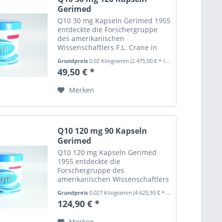
Gerimed
Q10 30 mg Kapseln Gerimed 1955
entdeckte die Forschergruppe
des amerikanischen
Wissenschaftlers F.L. Crane in
den Mitochondrien von
Grundpreis
0.02 Kilogramm
(2.475,00 € * / 1 Kilogramm)
Rinderherzen das Coenzym Q10.
49,50 € *
Der britische Forscher R. A.
Morton taufte das Co-Enzym Q
Merken
"Ubichinon", da...
Q10 120 mg 90 Kapseln
Gerimed
Q10 120 mg Kapseln Gerimed
1955 entdeckte die
Forschergruppe des
amerikanischen Wissenschaftlers
F.L. Crane in den Mitochondrien
Grundpreis
0.027 Kilogramm
(4.625,93 € * / 1 Kilogramm)
von Rinderherzen das Coenzym
124,90 € *
Q10. Der britische Forscher R. A.
Morton taufte das Co-Enzym Q
Merken