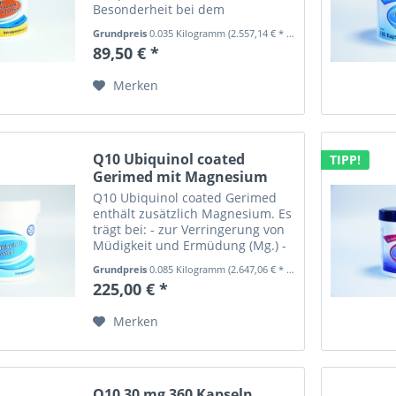
Besonderheit bei dem
verwendeten Q10 Ubiquinol
Grundpreis
0.035 Kilogramm
(2.557,14 € * / 1 Kilogramm)
coated besteht darin, dass das
89,50 € *
enthaltene reine Kaneka
Ubiquinol-Pulver speziell
Merken
ummantelt (gecoated) wurde.
Durch...
Q10 Ubiquinol coated
TIPP!
Gerimed mit Magnesium
180...
Q10 Ubiquinol coated Gerimed
enthält zusätzlich Magnesium. Es
trägt bei: - zur Verringerung von
Müdigkeit und Ermüdung (Mg.) -
zu einem normalen
Grundpreis
0.085 Kilogramm
(2.647,06 € * / 1 Kilogramm)
Energiestoffwechsel (Mg.) - zu
225,00 € *
einer normalen Muskelfunktion
(Mg.) - zu einer normalen...
Merken
Q10 30 mg 360 Kapseln