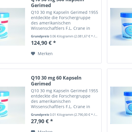
Gerimed
Q10 30 mg Kapseln Gerimed 1955
entdeckte die Forschergruppe
des amerikanischen
Wissenschaftlers F.L. Crane in
den Mitochondrien von
Grundpreis
0.06 Kilogramm
(2.081,67 € * / 1 Kilogramm)
Rinderherzen das Coenzym Q10.
124,90 € *
Der britische Forscher R. A.
Morton taufte das Co-Enzym Q
Merken
"Ubichinon", da...
Q10 30 mg 60 Kapseln
Gerimed
Q10 30 mg Kapseln Gerimed 1955
entdeckte die Forschergruppe
des amerikanischen
Wissenschaftlers F.L. Crane in
den Mitochondrien von
Grundpreis
0.01 Kilogramm
(2.790,00 € * / 1 Kilogramm)
Rinderherzen das Coenzym Q10.
27,90 € *
Der britische Forscher R. A.
Morton taufte das Co-Enzym Q
Merken