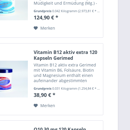
Müdigkeit und Ermüdung (Mg.) -
zu einem normalen
Grundpreis
0.042 Kilogramm
(2.973,81 € * / 1 Kilogramm)
Energiestoffwechsel (Mg.) - zu
124,90 € *
einer normalen Muskelfunktion
(Mg.) - zu einer normalen...
Merken
Vitamin B12 aktiv extra 120
Kapseln Gerimed
Vitamin B12 aktiv extra Gerimed
mit Vitamin B6, Folsäure, Biotin
und Magnesium enthält einen
aufeinander abgestimmten
„bioaktiven“ Vitaminkomplex aus
Grundpreis
0.031 Kilogramm
(1.254,84 € * / 1 Kilogramm)
Vitamin B12 (Adenosyl-, Methyl-,
38,90 € *
Hydroxycobalamin), Vitamin B6
(Pyridoxal-5-Phosphat),...
Merken
Q10 30 mg 120 Kapseln