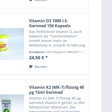
"Ubichinon", da...
Vitamin D3 1000 I.E.
Gerimed 150 Kapseln
Das fettlösliche Vitamin D, auch
bekannt als "Sonnenvitamin"
nimmt immer mehr an
Bedeutung in unserer Ernährung
zu. Funktionen von Vitamin D3 -
Grundpreis
0.025 Kilogramm
(980,00 € * / 1 Kilogramm)
trägt zur Erhaltung normaler
24,50 € *
Knochen, normaler Zähne und
einer normalen Muskelfunktion
Merken
bei -...
Vitamin K2 (MK-7) flüssig 40
μg 15ml Gerimed
Vitamin K2 (MK-7) flüssig 40 µg
Gerimed Vitamin K gehört zu den
fettlöslichen Vitaminen. Die
bekanntesten und wichtigsten