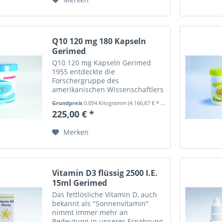
"Ubichinon", da...
Q10 120 mg 180 Kapseln
Gerimed
Q10 120 mg Kapseln Gerimed
1955 entdeckte die
Forschergruppe des
amerikanischen Wissenschaftlers
F.L. Crane in den Mitochondrien
Grundpreis
0.054 Kilogramm
(4.166,67 € * / 1 Kilogramm)
von Rinderherzen das Coenzym
225,00 € *
Q10. Der britische Forscher R. A.
Morton taufte das Co-Enzym Q
Merken
"Ubichinon", da...
Vitamin D3 flüssig 2500 I.E.
15ml Gerimed
Das fettlösliche Vitamin D, auch
bekannt als "Sonnenvitamin"
nimmt immer mehr an
Bedeutung in unserer Ernährung