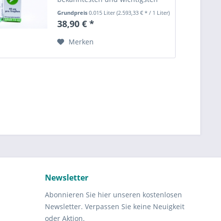
Formen von Vitamin K sind das
Grundpreis
0.015 Liter
(2.593,33 € * / 1 Liter)
Vitamin K1 (Phyllochinon) und
38,90 € *
das Vitamin K2
(Menachinon/Menaquinon).
Merken
Vitamin K2...
Newsletter
Abonnieren Sie hier unseren kostenlosen
Newsletter. Verpassen Sie keine Neuigkeit
oder Aktion.