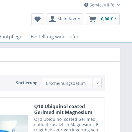
Service/Hilfe
Mein Konto
0,00 € *
Hautpflege
Bestellung widerrufen
Sortierung:
Q10 Ubiquinol coated
Gerimed mit Magnesium
90...
Q10 Ubiquinol coated Gerimed
enthält zusätzlich Magnesium. Es
trägt bei: - zur Verringerung von